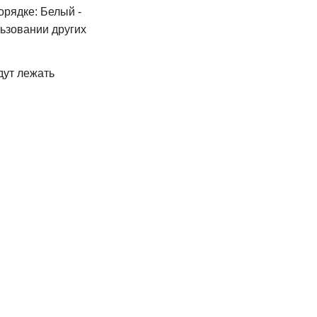
орядке: Белый -
льзовании других
дут лежать