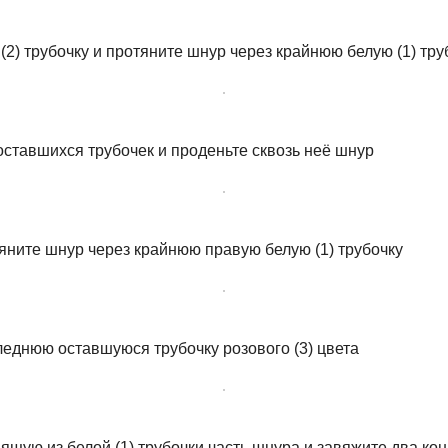
 (2) трубочку и протяните шнур через крайнюю белую (1) тру
 оставшихся трубочек и проденьте сквозь неё шнур
тяните шнур через крайнюю правую белую (1) трубочку
леднюю оставшуюся трубочку розового (3) цвета
ящую из белой (1) трубочки часть шнура и завяжите два ко