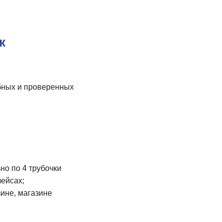
к
обных и проверенных
о по 4 трубочки
лейсах;
зине, магазине