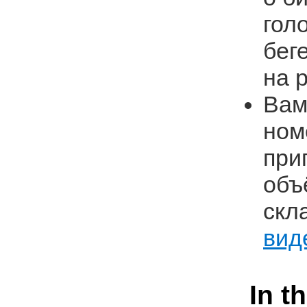
гол
бег
на 
Вам
ном
при
объ
скл
вид
In t