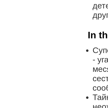
дет
дру
In t
Суп
- у
мес
сес
соо
Тай
нео