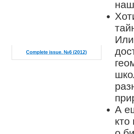
наш
Хот
тай
Или
дос
Complete issue. №6 (2012)
гео
шко
раз
при
А е
кто
о б