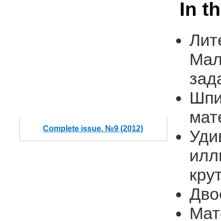
In t
Лит
Мал
зад
Шпи
мат
Complete issue. №9 (2012)
Уди
илл
кру
Дво
Мат