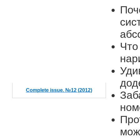
Поч
сис
абс
Что
нар
Уди
дод
Complete issue. №12 (2012)
Заб
ном
Про
мож