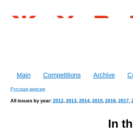
Main
Competitions
Archive
C
Русская версия
All issues by year:
2012
,
2013
,
2014
,
2015
,
2016
,
2017
,
In t