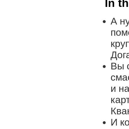
In t
А н
пом
кру
Дог
Вы 
сма
и н
кар
Ква
И к