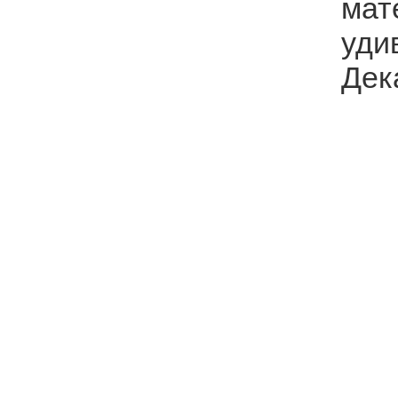
мат
уди
Дек