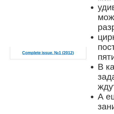
уди
мож
раз
цир
пос
Complete issue. №1 (2012)
пят
В к
зад
жду
А е
зан