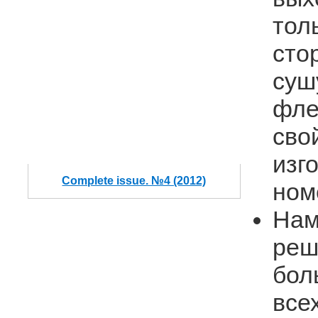
тол
сто
суш
фле
сво
изг
Complete issue. №4 (2012)
ном
Нам
реш
бол
все