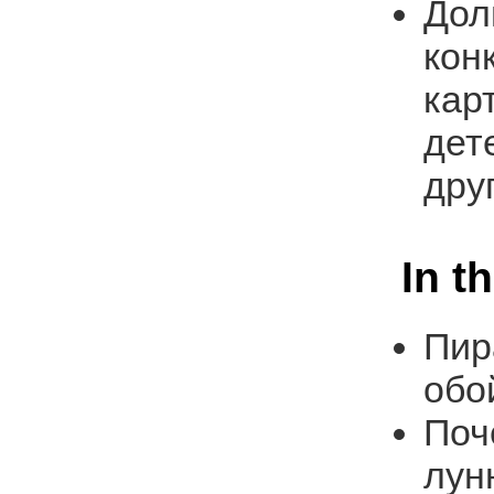
Дол
кон
кар
дет
дру
In t
Пир
обо
Поч
лун