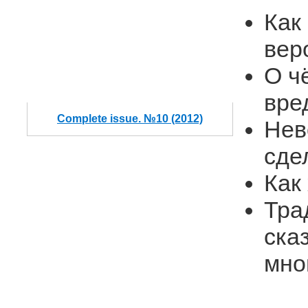
Как
вер
О ч
вре
Complete issue. №10 (2012)
Нев
сде
Как
Тра
ска
мно