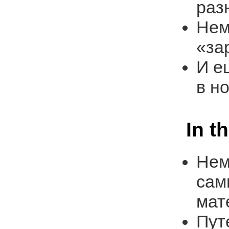
раз
Нем
«за
И е
в н
In t
Нем
сам
мат
Пут