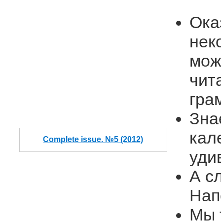
Ока
нек
мож
чит
гра
Зна
кал
Complete issue. №5 (2012)
уди
А с
Нап
Мы 