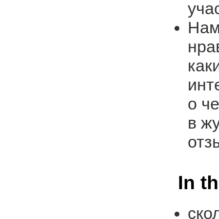
уча
Нам
нра
как
инт
о ч
в ж
отз
In t
ско