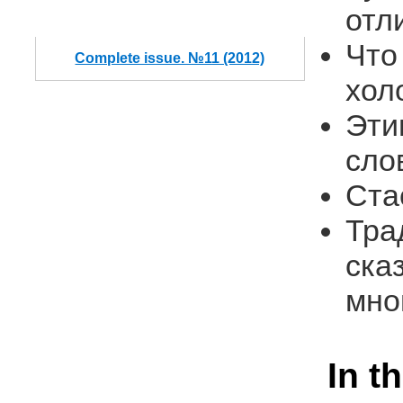
отл
Что
Complete issue. №11 (2012)
хол
Эти
сло
Ста
Тра
ска
мно
In t