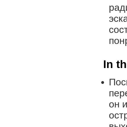
рад
эск
сос
пон
In t
Пос
пер
он 
ост
вых