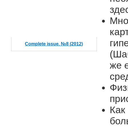
зде
Мно
кар
гип
Complete issue. №8 (2012)
(Ша
же 
сре
Физ
при
Как
бол