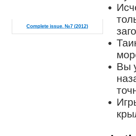
Исч
тол
Complete issue. №7 (2012)
заг
Таи
мор
Вы 
наз
точ
Игр
кры