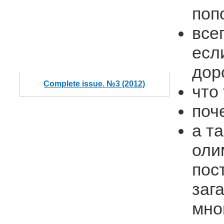
поп
все
есл
дор
Complete issue. №3 (2012)
что
поч
а т
оли
пос
заг
мно