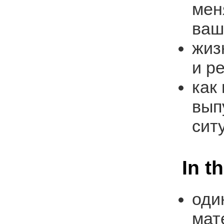
мен
ваш
жиз
и р
как
вып
сит
In t
оди
мат