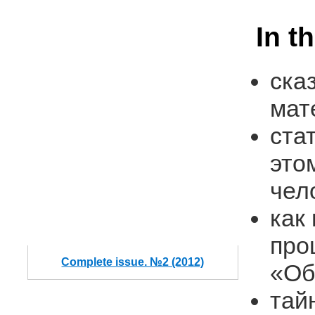
In t
ска
мат
ста
это
чел
как
про
Complete issue. №2 (2012)
«Об
тай