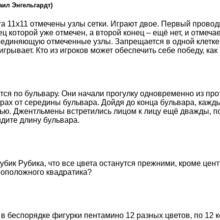
аил Энгельгардт)
та 11x11 отмечены узлы сетки. Играют двое. Первый провод
ц которой уже отмечен, а второй конец – ещё нет, и отмечае
соединяющую отмеченные узлы. Запрещается в одной клетке
игрывает. Кто из игроков может обеспечить себе победу, как
ся по бульвару. Они начали прогулку одновременно из пр
рах от середины бульвара. Дойдя до конца бульвара, кажд
тью. Джентльмены встретились лицом к лицу ещё дважды, п
йдите длину бульвара.
бик Рубика, что все цвета останутся прежними, кроме цен
воположного квадратика?
 беспорядке фигурки пентамино 12 разных цветов, по 12 к