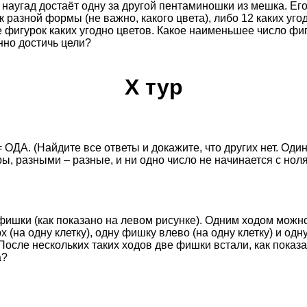
 наугад достаёт одну за другой пентаминошки из мешка. Его
 разной формы (не важно, какого цвета), либо 12 каких уг
 фигурок каких угодно цветов. Какое наименьшее число ф
нно достичь цели?
X тур
ОДА. (Найдите все ответы и докажите, что других нет. Од
 разными – разные, и ни одно число не начинается с ноля
и фишки (как показано на левом рисунке). Одним ходом мож
 (на одну клетку), одну фишку влево (на одну клетку) и од
 После нескольких таких ходов две фишки встали, как показ
а?