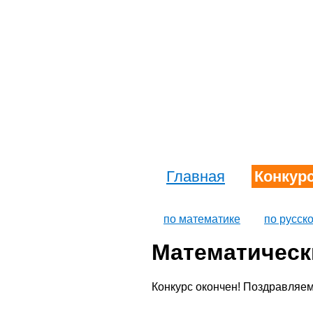
Главная
Конкур
по математике
по русск
Математически
Конкурс окончен! Поздравляе