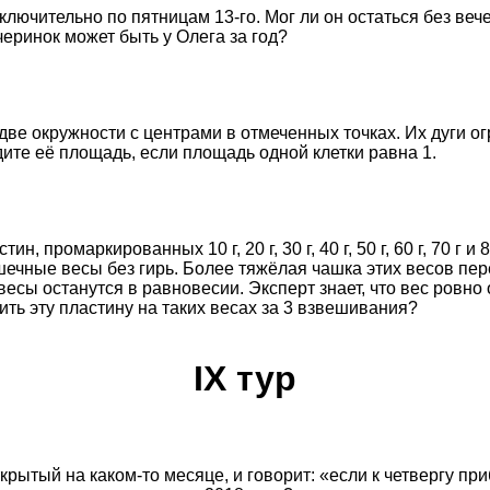
ключительно по пятницам 13-го. Мог ли он остаться без веч
еринок может быть у Олега за год?
две окружности с центрами в отмеченных точках. Их дуги о
ите её площадь, если площадь одной клетки равна 1.
н, промаркированных 10 г, 20 г, 30 г, 40 г, 50 г, 60 г, 70 г и 8
ечные весы без гирь. Более тяжёлая чашка этих весов пере
 весы останутся в равновесии. Эксперт знает, что вес ровн
ить эту пластину на таких весах за 3 взвешивания?
IX тур
крытый на каком-то месяце, и говорит: «если к четвергу при