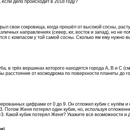
, если дело происходит в 2018 году?
арыл свои сокровища, когда прошёл от высокой сосны, расту
азличных направлениях (север, юг, восток и запад), но не п
тся с компасом у той самой сосны. Сколько ям ему нужно в
а, в трёх вершинах которого находятся города A, B и C (см
обы расстояние от космодрома по поверхности планеты до 
мерованных цифрами от 0 до 9. Он отложил кубик с нулём и
3. Потом Женя потерял один кубик, но, используя отложенн
3. Какой кубик потерял Женя? Укажите все возможности и до
ов)