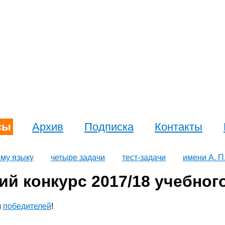
сы
Архив
Подписка
Контакты
ому языку
четыре задачи
тест-задачи
имени А. П
й конкурс 2017/18 учебного
м
победителей
!