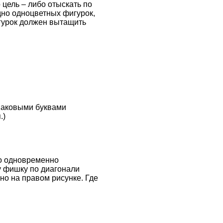
 цель – либо отыскать по
одно одноцветных фигурок,
игурок должен вытащить
инаковыми буквами
.)
но одновременно
ну фишку по диагонали
ано на правом рисунке. Где