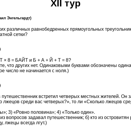
XII тур
аил Энгельгардт)
ких различных равнобедренных прямоугольных треугольник
атной сетки?
)
 × 8 = БАЙТ и Б + А + Й + Т = 8?
ите, что других нет. Одинаковыми буквами обозначены оди
ое число не начинается с ноля.)
)
 путешественник встретил четверых местных жителей. Он з
ко лжецов среди вас четверых?», то ли «Сколько лжецов сре
ы»; 3) «Ровно половина»; 4) «Только один».
 из вопросов задавал путешественник; б) кто из островитян 
, лжецы всегда лгут.)