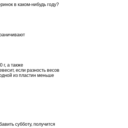
еринок в каком-нибудь году?
граничивают
0 г, а также
весит, если разность весов
о одной из пластин меньше
бавить субботу, получится