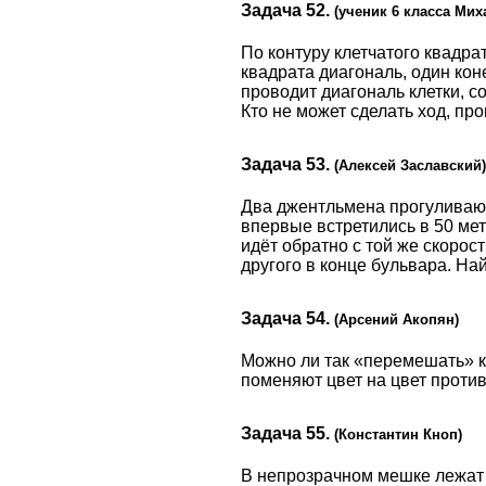
Задача 52.
(ученик 6 класса Мих
По контуру клетчатого квадра
квадрата диагональ, один коне
проводит диагональ клетки, 
Кто не может сделать ход, про
Задача 53.
(Алексей Заславский)
Два джентльмена прогуливают
впервые встретились в 50 мет
идёт обратно с той же скорос
другого в конце бульвара. На
Задача 54.
(Арсений Акопян)
Можно ли так «перемешать» ку
поменяют цвет на цвет проти
Задача 55.
(Константин Кноп)
В непрозрачном мешке лежат в