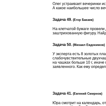
Олег устраивает вечеринки ис
А какое наибольшее число веч
Задача 49.
(Егор Бакаев)
На клетчатой бумаге провели 
заштрихованную фигуру. Найд
Задача 50.
(Михаил Евдокимов)
У эксперта есть 8 золотых пласти
слабочувствительные двухчаш
на чашках больше 10 г, иначе
заявленного. Как ему определ
Задача 41.
(Евгений Смирнов)
Юра смотрит на календарь, от