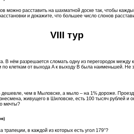
ов можно расставить на шахматной доске так, чтобы кажды
асстановки и докажите, что большее число слонов расстави
VIII тур
. В нём разрешается сломать одну из перегородок между кл
 по клеткам от выхода A к выходу B была наименьшей. Не з
дешевле, чем в Мыловске, а мыло – на 1% дороже. Проезд 
изнесмена, живущего в Шиловске, есть 100 тысяч рублей и о
го мечты?
ов)
а трапеции, в каждой из которых есть угол 179°?