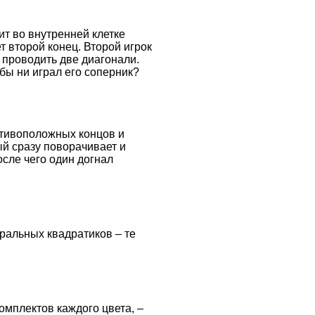
ит во внутренней клетке
т второй конец. Второй игрок
 проводить две диагонали.
 бы ни играл его соперник?
отивоположных концов и
ый сразу поворачивает и
осле чего один догнал
тральных квадратиков – те
омплектов каждого цвета, –