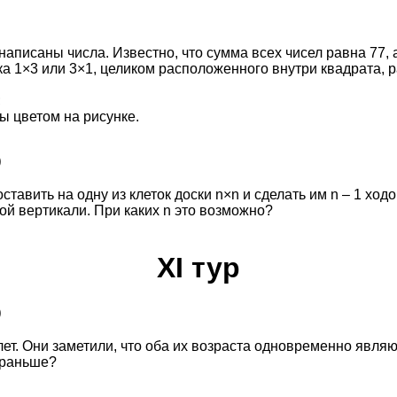
 написаны числа. Известно, что сумма всех чисел равна 77,
а 1×3 или 3×1, целиком расположенного внутри квадрата, 
;
ны цветом на рисунке.
)
тавить на одну из клеток доски n×n и сделать им n – 1 ход
ой вертикали. При каких n это возможно?
XI тур
)
лет. Они заметили, что оба их возраста одновременно явля
 раньше?