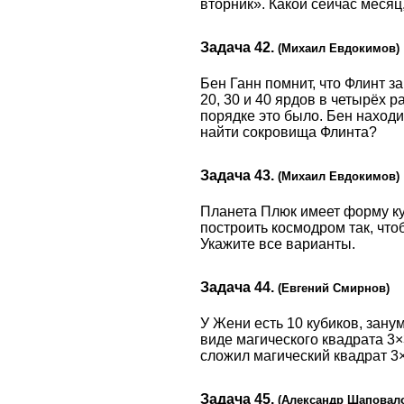
вторник». Какой сейчас месяц
Задача 42.
(Михаил Евдокимов)
Бен Ганн помнит, что Флинт з
20, 30 и 40 ярдов в четырёх р
порядке это было. Бен находи
найти сокровища Флинта?
Задача 43.
(Михаил Евдокимов)
Планета Плюк имеет форму куб
построить космодром так, чт
Укажите все варианты.
Задача 44.
(Евгений Смирнов)
У Жени есть 10 кубиков, зану
виде магического квадрата 3×
сложил магический квадрат 3×
Задача 45.
(Александр Шаповал