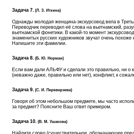
Задача 7.
(Л. З. Иткина)
Однажды молодая женщина-экскурсовод вела в Третья
Переводчик переводил её слова на вьетнамский, раз
вьетнамской фонетики. В какой-то момент экскурсово
знаменитых русских художников звучат очень похоже 
Напишите эти фамилии.
Задача 8.
(Б. Ю. Норман)
Если вам дали АЛЬФУ и сделали это правильно, ни о 
(неважно даже, правильно или нет), конфликт, к сожа
Задача 9.
(С. И. Переверзева)
Говоря об этом небольшом предмете, мы часто исполь
за предмет? Поясните Ваш ответ примером.
Задача 10.
(В. М. Ушакова)
Найдите слово (существительное, обозначающее предм