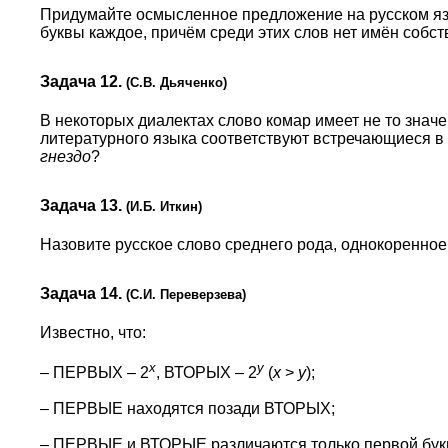
Придумайте осмысленное предложение на русском язы
буквы каждое, причём среди этих слов нет имён собс
Задача 12.
(С.В. Дьяченко)
В некоторых диалектах слово комар имеет не то значе
литературного языка соответствуют встречающиеся 
гнездо
?
Задача 13.
(И.Б. Иткин)
Назовите русское слово среднего рода, однокоренно
Задача 14.
(С.И. Переверзева)
Известно, что:
x
y
– ПЕРВЫХ – 2
, ВТОРЫХ – 2
(
x
>
y
);
– ПЕРВЫЕ находятся позади ВТОРЫХ;
– ПЕРВЫЕ и ВТОРЫЕ различаются только первой бук