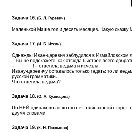
Задача 16.
(Б. Л. Гуревич)
Маленькой Маше год и десять месяцев. Какую сказку
Задача 17.
(И. Б. Иткин)
Однажды Иван-царевич заблудился в Измайловском ле
– Вы не подскажете, как отсюда быстрее всего добра
– ___ ___! – ответила ведьма и исчезла.
Ивану-царевичу оставалось только гадать: то ли ведьм
русской грамматики.
Что ответила ведьма?
Задача 18.
(О. А. Кузнецова)
По НЕЙ одинаково легко (но не с одинаковой скорость
двумя словами.
Задача 19.
(К. Н. Пахомова)