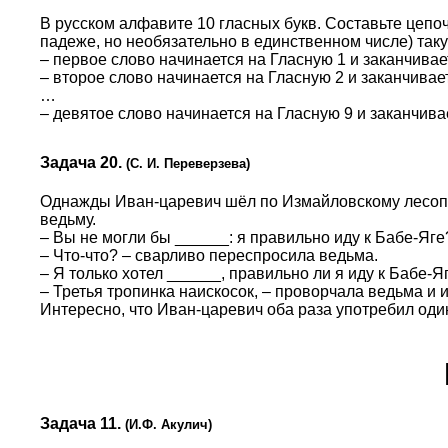
В русском алфавите 10 гласных букв. Составьте цепо
падеже, но необязательно в единственном числе) таку
– первое слово начинается на Гласную 1 и заканчивае
– второе слово начинается на Гласную 2 и заканчивае
…
– девятое слово начинается на Гласную 9 и заканчива
Задача 20.
(С. И. Переверзева)
Однажды Иван-царевич шёл по Измайловскому лесопарк
ведьму.
– Вы не могли бы ______: я правильно иду к Бабе-Яге
– Что-что? – сварливо переспросила ведьма.
– Я только хотел ______, правильно ли я иду к Бабе-Я
– Третья тропинка наискосок, – проворчала ведьма и 
Интересно, что Иван-царевич оба раза употребил один
Задача 11.
(И.Ф. Акулич)