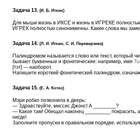
Задача 13.
(И. Б. Иткин)
Для мыши жизнь в ИКСЕ и жизнь в ИГРЕКЕ полностью 
ИГРЕК полностью синонимичны. Какие слова мы зам
Задача 14.
(Л. И. Иткин, С. И. Переверзева)
Палиндромом называется слово или текст, который ч
бывают буквенные и фонетические: например, имя
Т
[тэт] — наоборот.
Напишите короткий фонетический палиндром, означаю
Задача 15.
(Е. А. Котко)
Мэри робко позвонила в дверь:
— Здравствуйте, миссис Джонс! А ________?
— Какое там! Обещал наконец _________ покрасить, а
нигде!
Заполните пропуски в правильном порядке, используя 