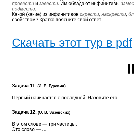
провести
и
завести
. Им обладают инфинитивы
заме
подмести
.
Какой (какие) из инфинитивов
скрести
,
наскрести
,
б
свойством? Кратко поясните свой ответ.
Скачать этот тур в pdf
I
Задача 11.
(И. Б. Гуревич)
Первый начинается с последней. Назовите его.
Задача 12.
(О. В. Зизевских)
В этом слове — три частицы.
Это слово — …