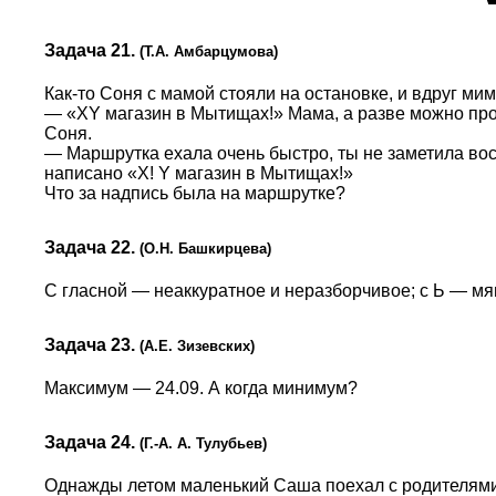
Задача 21.
(Т.А. Амбарцумова)
Как-то Соня с мамой стояли на остановке, и вдруг м
— «XY магазин в Мытищах!» Мама, а разве можно пр
Соня.
— Маршрутка ехала очень быстро, ты не заметила во
написано «X! Y магазин в Мытищах!»
Что за надпись была на маршрутке?
Задача 22.
(О.Н. Башкирцева)
С гласной — неаккуратное и неразборчивое; с Ь — мяг
Задача 23.
(А.Е. Зизевских)
Максимум — 24.09. А когда минимум?
Задача 24.
(Г.-А. А. Тулубьев)
Однажды летом маленький Саша поехал с родителями 