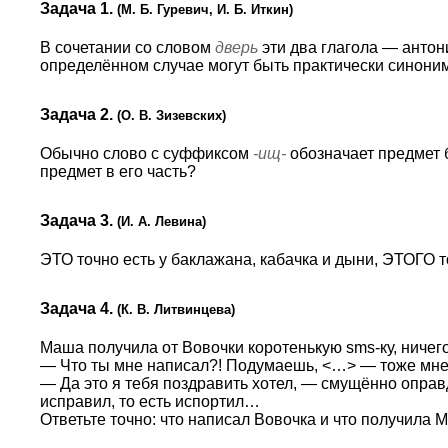
Задача 1.
(М. Б. Гуревич, И. Б. Иткин)
В сочетании со словом
дверь
эти два глагола — антон
определённом случае могут быть практически синоним
Задача 2.
(О. В. Зизевских)
Обычно слово с суффиксом
-ищ-
обозначает предмет 
предмет в его часть?
Задача 3.
(И. А. Левина)
ЭТО точно есть у баклажана, кабачка и дыни, ЭТОГО т
Задача 4.
(К. В. Литвинцева)
Маша получила от Вовочки коротенькую sms-ку, ничего 
— Что ты мне написал?! Подумаешь, <…> — тоже мне
— Да это я тебя поздравить хотел, — смущённо оправ
исправил, то есть испортил…
Ответьте точно: что написал Вовочка и что получила 