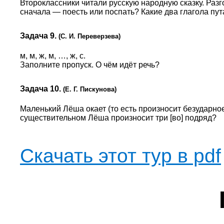
Второклассники читали русскую народную сказку. Раз
сначала — поесть или поспать? Какие два глагола пу
Задача 9.
(С. И. Переверзева)
м, м, ж, м, …, ж, с.
Заполните пропуск. О чём идёт речь?
Задача 10.
(Е. Г. Пискунова)
Маленький Лёша окает (то есть произносит безударное О к
существительном Лёша произносит три [во] подряд?
Скачать этот тур в pdf