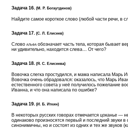
Задача 16.
(М. Р. Богаутдинов)
Найдите самое короткое слово (любой части речи, в с
Задача 17.
(С. Л. Елисеев)
Слово
альфа
обозначает часть тела, которая бывает в
ни удивительно, находится слева… От чего?
Задача 18.
(Я. С. Елисеева)
Вовочка слегка простудился, и мама написала Марь Ив
Вовочка очень обрадовался: оказалось, что Марь Ива
естественного совета у неё получилось пожелание во
Иванна, и что она написала по ошибке?
Задача 19.
(И. Б. Иткин)
В некоторых русских говорах отмечается цоканье — 
одинаково произносятся первый и последний звуки в
синонимичны, но и состоят из одних и тех же звуков 