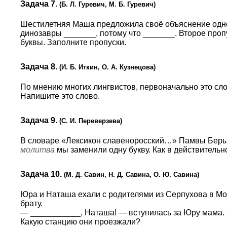
Задача 7.
(Б. Л. Гуревич, М. Б. Гуревич)
Шестилетняя Маша предложила своё объяснение одног
динозавры _______, потому что _______. Второе про
буквы. Заполните пропуски.
Задача 8.
(И. Б. Иткин, О. А. Кузнецова)
По мнению многих лингвистов, первоначально это сл
Напишите это слово.
Задача 9.
(С. И. Переверзева)
В словаре «Лексикон славеноросский…» Памвы Берын
молитва
мы заменили одну букву. Как в действитель
Задача 10.
(М. Д. Савин, Н. Д. Савина, О. Ю. Савина)
Юра и Наташа ехали с родителями из Серпухова в Мос
брату.
— ___________, Наташа! — вступилась за Юру мама. 
Какую станцию они проезжали?