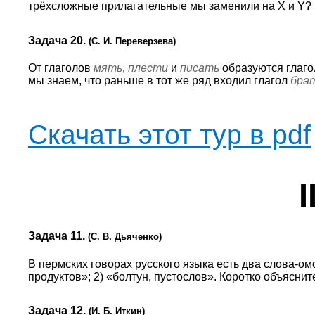
трёхсложные прилагательные мы заменили на X и Y?
Задача 20.
(С. И. Переверзева)
От глаголов
мять
,
плести
и
писать
образуются глагол
мы знаем, что раньше в тот же ряд входил глагол
бра
Скачать этот тур в pdf
I
Задача 11.
(С. В. Дьяченко)
В пермских говорах русского языка есть два слова-о
продуктов»; 2) «болтун, пустослов». Коротко объяснит
Задача 12.
(И. Б. Иткин)