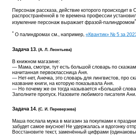
Персонаж рассказа, действие которого происходит в С
распространённой в те времена профессии установили
*
изумление персонаж выражает фразой-палиндромом
*
О палиндромах см., например,
«Квантик» № 5 за 202
Задача 13.
(А. Л. Леонтьева)
В книжном магазине:
— Мама, смотри, тут есть большой словарь по сказка
начитанная первоклассница Аня.
— Нет-нет, Анечка, это словарь для лингвистов, про 
название книги, на которую показывала Аня.
— Но почему же он тогда называется «Большой слова
Заполните пропуск. Назовите любимого писателя Ани
Задача 14.
(С. И. Переверзева)
Маша послала мужа в магазин за покупками к празднич
забудет самое вкусное! Не удержалась и вдогонку отп
Восстановите текст, заменённый цифрами (одинаков