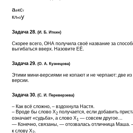
а
с
к
е
т
у
к
л
о
н
Задача 28.
(И. Б. Иткин)
Скорее всего, ОНА получила своё название за способ
выгибаться вверх. Назовите ЕЁ.
Задача 29.
(О. А. Кузнецова)
Этими мини-версиями не копают и не черпают: две из
версии.
Задача 30.
(С. И. Переверзева)
– Как всё сложно, – вздохнула Настя.
– Вроде бы слово X
получается, если добавить прист
2
означает «судьба», а слово X
— совсем другое…
1
— Конечно, связаны, — отозвалась отличница Маша. —
к слову X
.
2