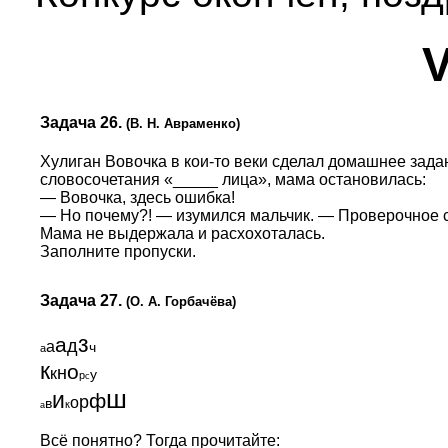
V
Задача 26.
(В. Н. Авраменко)
Хулиган Вовочка в кои-то веки сделал домашнее зада
словосочетания «_____ лица», мама остановилась:
— Вовочка, здесь ошибка!
— Но почему?! — изумился мальчик. — Проверочное с
Мама не выдержала и расхохоталась.
Заполните пропуски.
Задача 27.
(О. А. Горбачёва)
з
а
д
а
ч
а
к
о
н
к
у
р
с
ш
и
ф
р
о
в
к
а
Всё понятно? Тогда прочитайте: