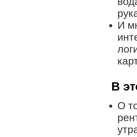
вод
рук
И м
инт
лог
кар
В э
О т
рен
утр