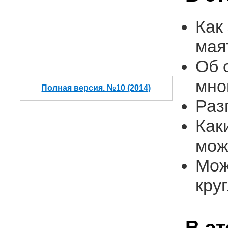
Как
мая
Об 
мно
Полная версия. №10 (2014)
Раз
Как
мож
Мож
кру
В э