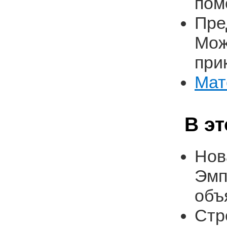
пом
Пре
Мож
при
Мат
В э
Нов
Эмп
объ
Стр