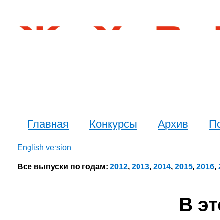
Главная
Конкурсы
Архив
П
English version
Все выпуски по годам:
2012
,
2013
,
2014
,
2015
,
2016
,
В э