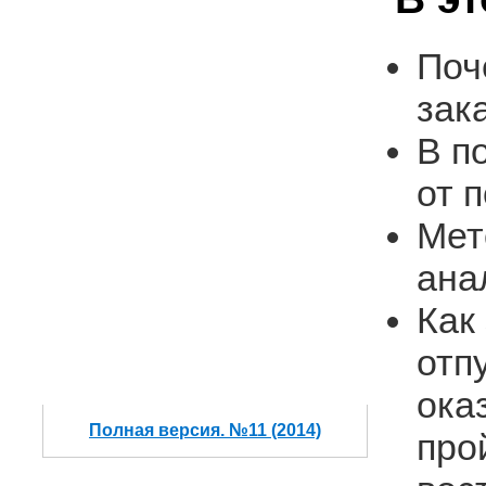
Поч
зак
В п
от 
Мет
ана
Как
отп
ока
Полная версия. №11 (2014)
прой