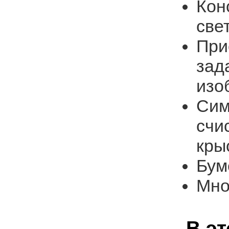
Кон
све
При
зад
изо
Сим
счи
кры
Бум
Мно
В э