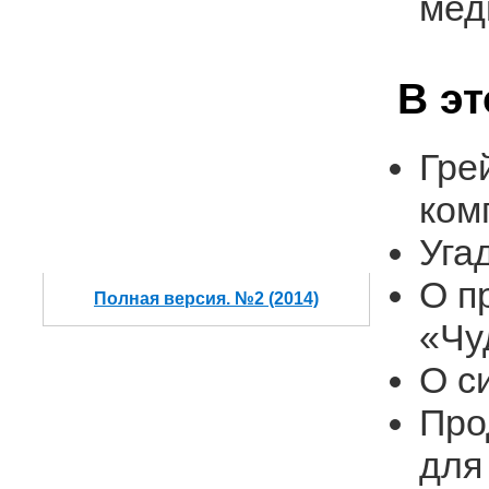
мед
В э
Гре
ком
Уга
О п
Полная версия. №2 (2014)
«Чу
О с
Про
для