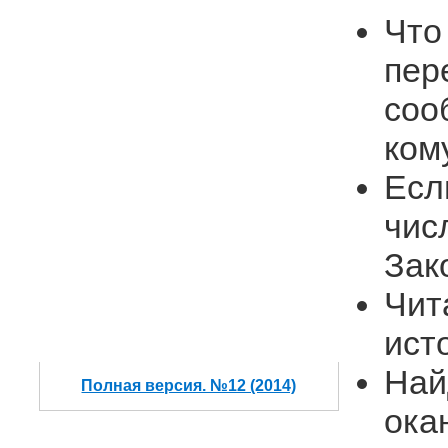
Что
пер
соо
ком
Есл
чис
Зак
Чит
ист
Най
Полная версия. №12 (2014)
ока