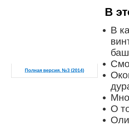
В э
В к
вин
баш
Смо
Полная версия. №3 (2014)
Око
дур
Мно
О т
Оли