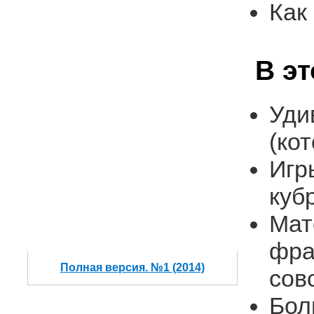
Как
В э
Уди
(ко
Игр
куб
Мат
фра
Полная версия. №1 (2014)
сов
Бол