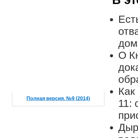
Ест
отв
дом
О К
док
обр
Как
Полная версия. №9 (2014)
11:
при
Дыр