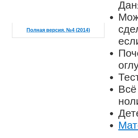
Дан
Мож
сде
Полная версия. №4 (2014)
есл
Поч
огл
Тес
Всё
нол
Дет
Мат