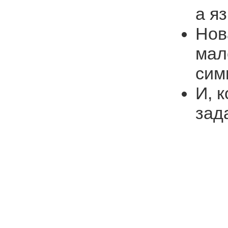
а я
Нов
мал
сим
И, 
зад