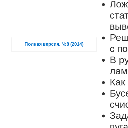
Лож
ста
выв
Реш
Полная версия. №8 (2014)
с п
В р
лам
Как
Бус
счи
Зад
пуг