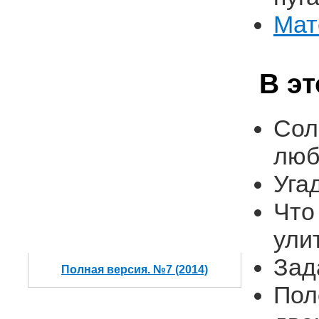
Мат
В э
Сол
люб
Уга
Что
ули
Зад
Полная версия. №7 (2014)
Пол