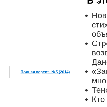
В э
Нов
сти
объ
Стр
воз
Дан
«За
Полная версия. №5 (2014)
мно
Тен
Кто