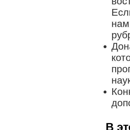
вос
Есл
нам
руб
Дон
кот
про
наук
Кон
доп
В э