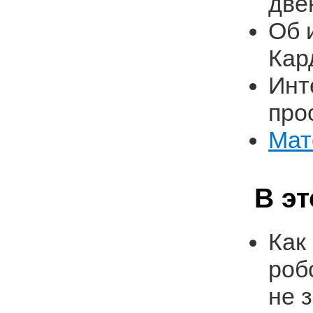
две
Об 
Кар
Инт
про
Мат
В э
Как
роб
не 