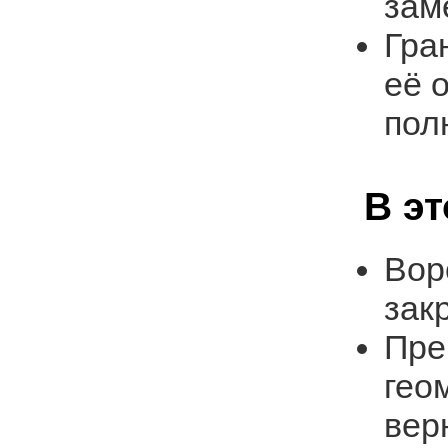
зам
Гра
её 
пол
В э
Вор
зак
Пре
гео
вер