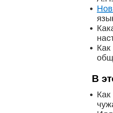
Нов
язы
Как
нас
Как
общ
В э
Как
чуж