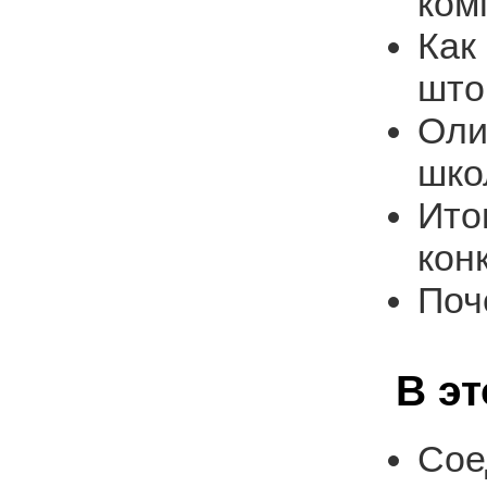
ком
Как
што
Оли
шко
Ито
кон
Поч
В э
Сое