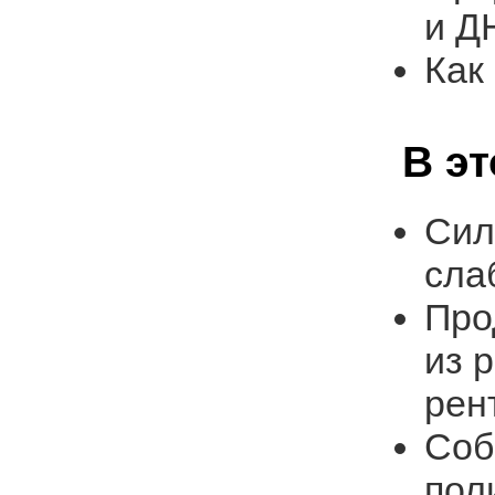
и Д
Как
В э
Сил
сла
Про
из 
рен
Соб
пол