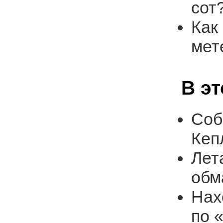
сот
Как
мет
В э
Соб
Кеп
Лет
обм
Нах
по 