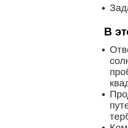
Зад
В э
Отв
сол
про
ква
Про
пут
тер
Ком