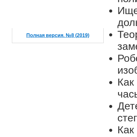
Ище
дол
Тео
Полная версия. №8 (2019)
зам
Роб
изо
Как
час
Дет
сте
Как