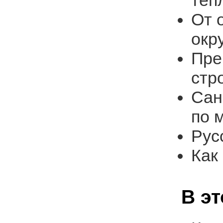
тёп
От 
окр
Пре
стр
Сан
по 
Рус
Как
В э