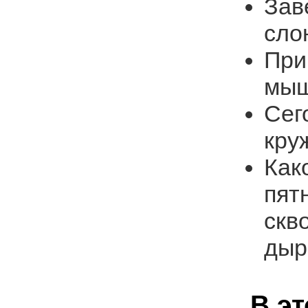
Зав
сло
При
мыш
Сег
кру
Как
пят
скв
дыр
В э