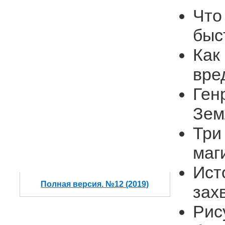
Что
быс
Как
вре
Ген
Зе
Три
маг
Ист
Полная версия. №12 (2019)
зах
Рис