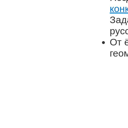
кон
Зад
рус
От 
гео