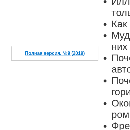
Илл
тол
Как
Муд
них
Полная версия. №9 (2019)
Поч
авт
Поч
гор
Око
ром
Фре