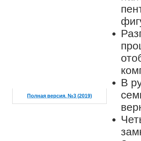
пен
фиг
Раз
про
ото
ком
В р
сем
Полная версия. №3 (2019)
вер
Чет
зам