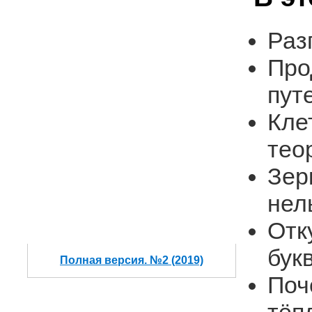
Раз
Про
пут
Кле
тео
Зер
нел
Отк
бук
Полная версия. №2 (2019)
Поч