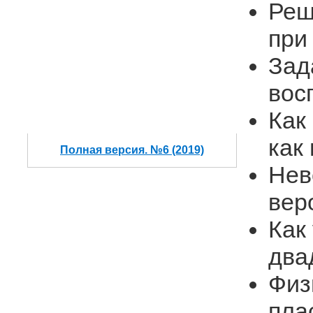
Реш
при
Зад
вос
Как
как
Полная версия. №6 (2019)
Нев
вер
Как
два
Физ
пла