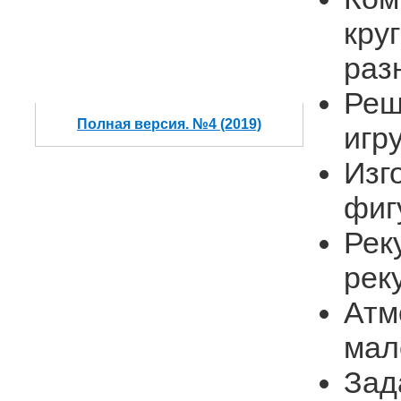
круг
раз
Реш
Полная версия. №4 (2019)
игр
Изг
фиг
Рек
рек
Атм
мал
Зад