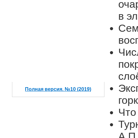
оча
в э
Сем
вос
Чис
пок
сло
Экс
Полная версия. №10 (2019)
гор
Что
Тур
А.П