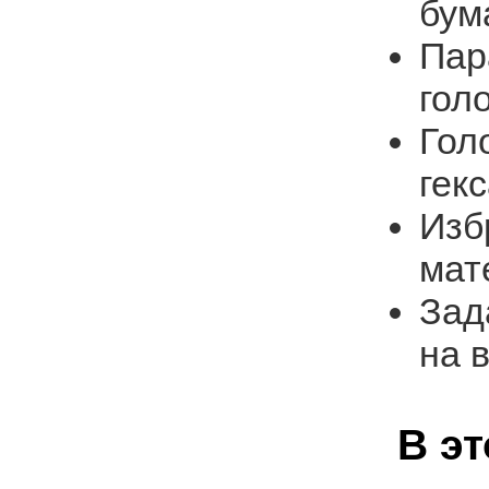
бум
Пар
гол
Гол
гек
Изб
мат
Зад
на 
В э