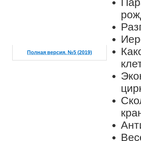
Пар
рож
Раз
Иер
Как
Полная версия. №5 (2019)
кле
Эко
цир
Ско
кра
Ант
Вес