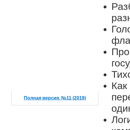
Раз
раз
Гол
фла
Про
гос
Тих
Как
пер
Полная версия. №11 (2019)
оди
Лог