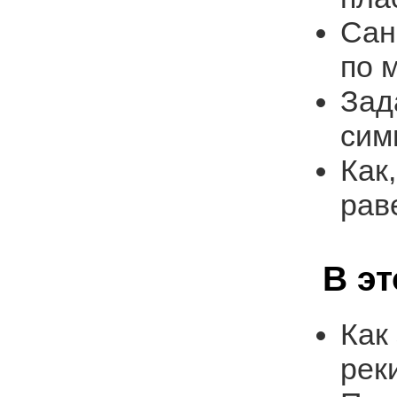
Сан
по 
Зад
сим
Как
рав
В э
Как
рек