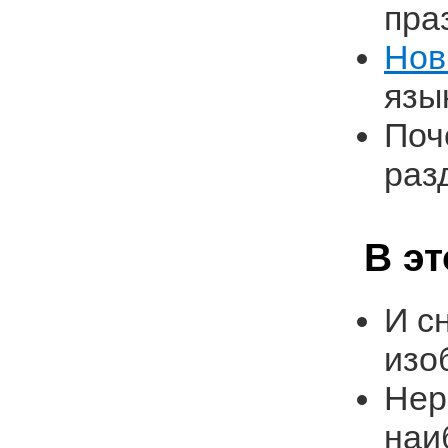
пра
Нов
язы
Поч
раз
В э
И с
изо
Нер
наи