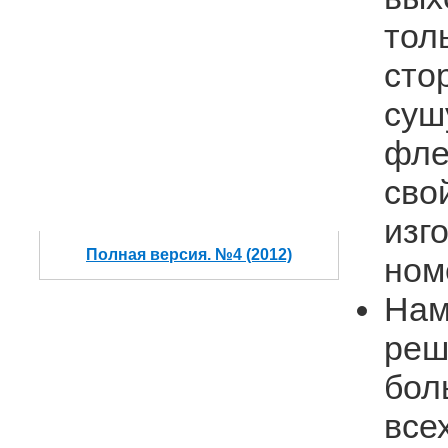
тол
сто
суш
фле
сво
изг
Полная версия. №4 (2012)
ном
Нам
реш
бол
все