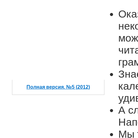
Ока
нек
мож
чит
гра
Зна
кал
Полная версия. №5 (2012)
уди
А с
Нап
Мы 