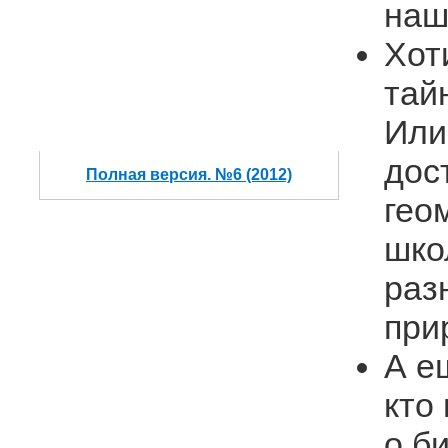
наш
Хот
тай
Или
дос
Полная версия. №6 (2012)
гео
шко
раз
при
А е
кто
о б