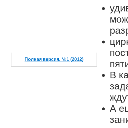
уди
мож
раз
цир
пос
Полная версия. №1 (2012)
пят
В к
зад
жду
А е
зан