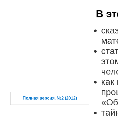
В э
ска
мат
ста
это
чел
как
про
Полная версия. №2 (2012)
«Об
тай