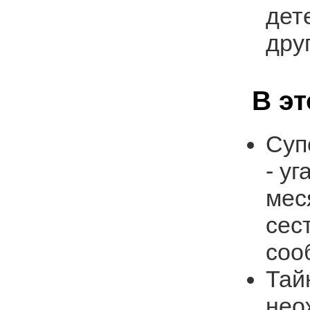
дет
дру
В э
Суп
- у
мес
сес
соо
Тай
нео