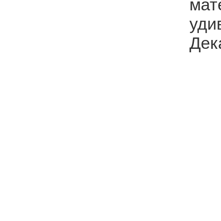
мат
уди
Дек