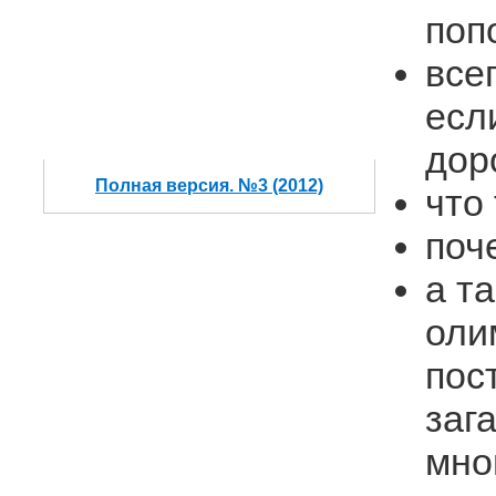
поп
все
есл
дор
Полная версия. №3 (2012)
что
поч
а т
оли
пос
заг
мно