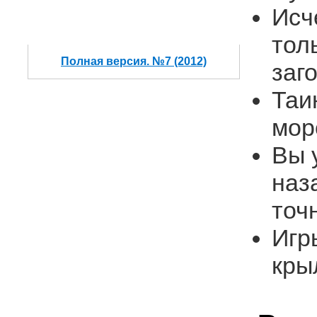
Исч
тол
Полная версия. №7 (2012)
заг
Таи
мор
Вы 
наз
точ
Игр
кры