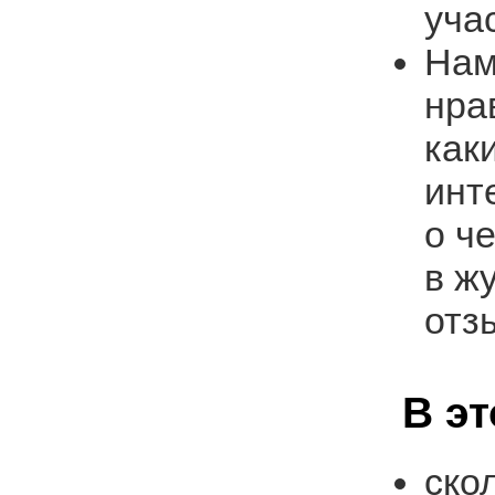
уча
Нам
нра
как
инт
о ч
в ж
отз
В э
ско