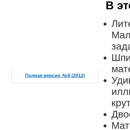
В э
Лит
Мал
зад
Шпи
мат
Полная версия. №9 (2012)
Уди
илл
кру
Дво
Мат