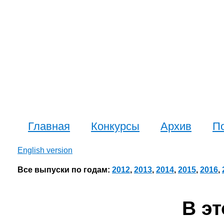
Главная
Конкурсы
Архив
П
English version
Все выпуски по годам:
2012
,
2013
,
2014
,
2015
,
2016
,
В э