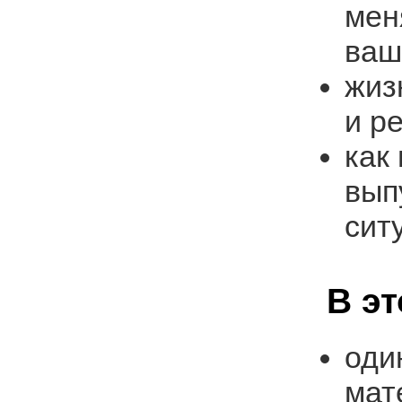
мен
ваш
жиз
и р
как
вып
сит
В э
оди
мат