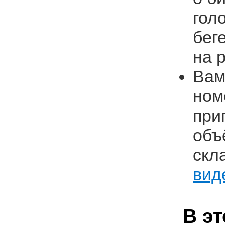
гол
бег
на 
Вам
ном
при
объ
скл
вид
В э