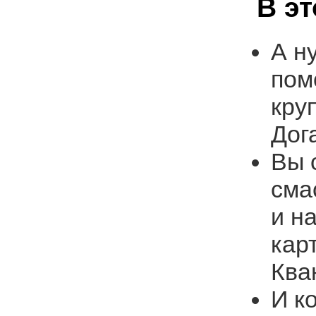
В э
А н
пом
кру
Дог
Вы 
сма
и н
кар
Ква
И к