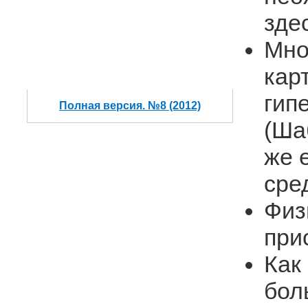
зде
Мно
кар
гип
Полная версия. №8 (2012)
(Ша
же 
сре
Физ
при
Как
бол