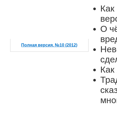
Как
вер
О ч
вре
Полная версия. №10 (2012)
Нев
сде
Как
Тра
ска
мно