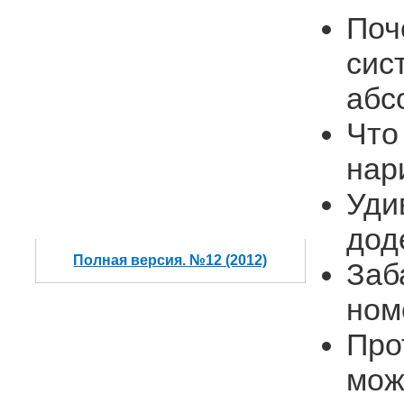
Поч
сис
абс
Что
нар
Уди
дод
Полная версия. №12 (2012)
Заб
ном
Про
мож