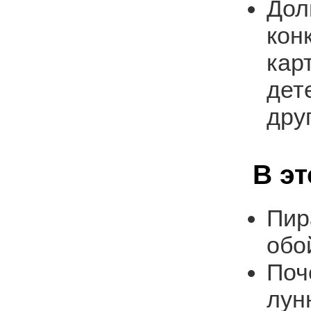
Дол
кон
кар
дет
дру
В э
Пир
обо
Поч
лун