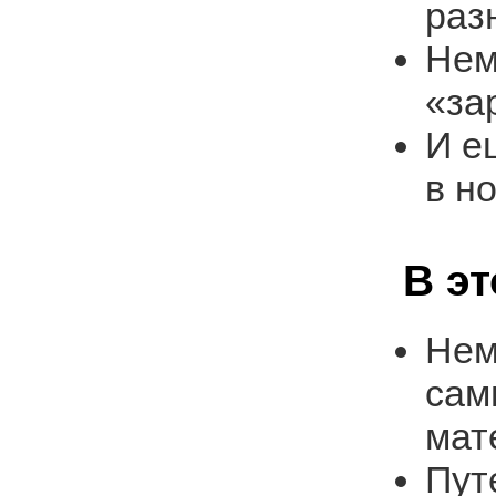
раз
Нем
«за
И е
в н
В э
Нем
сам
мат
Пут