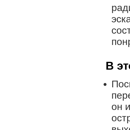
рад
эск
сос
пон
В э
Пос
пер
он 
ост
вых