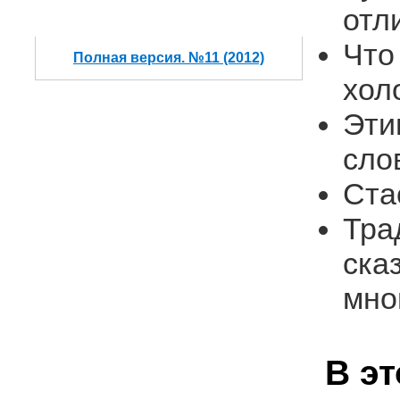
отл
Что
Полная версия. №11 (2012)
хол
Эти
сло
Ста
Тра
ска
мно
В э