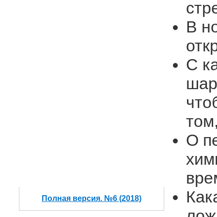
стр
В н
отк
С к
шар
что
том
О п
хим
вре
Как
Полная версия. №6 (2018)
лож