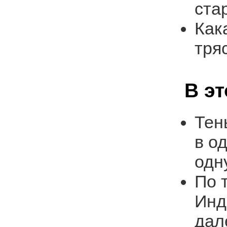
ста
Как
тря
В э
Тен
в о
одн
По 
Инд
дал