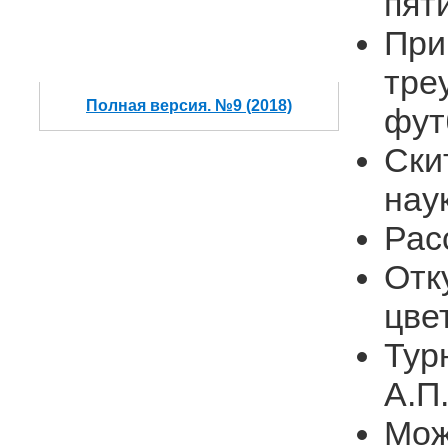
пят
При
тре
Полная версия. №9 (2018)
фут
Ски
нау
Рас
Отк
цве
Тур
А.П
Мож