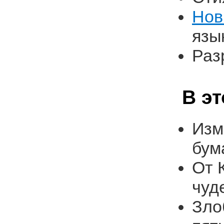
Нов
язы
Раз
В э
Изм
бум
От 
чуд
Зло