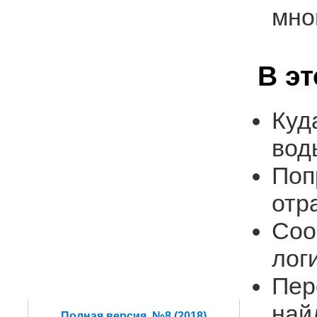
мно
В э
Куд
вод
Поп
отр
Соо
лог
Пер
най
Полная версия. №8 (2018)