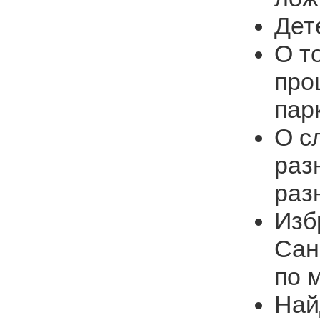
Дет
О т
про
пар
О с
раз
раз
Изб
Сан
по 
Най