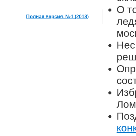
О т
Полная версия. №1 (2018)
лед
мос
Нес
реш
Опр
сос
Изб
Лом
Поз
кон