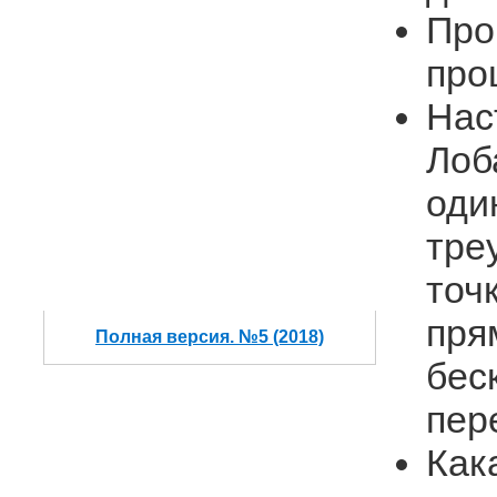
Про
про
Нас
Лоб
оди
тре
точ
пря
Полная версия. №5 (2018)
бес
пер
Как