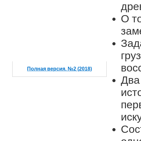
дре
О т
зам
Зад
гру
вос
Полная версия. №2 (2018)
Два
ист
пер
иск
Сос