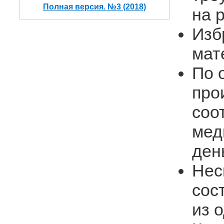
Полная версия. №3 (2018)
на 
Изб
мат
По 
про
соо
мед
ден
Нес
сос
из 