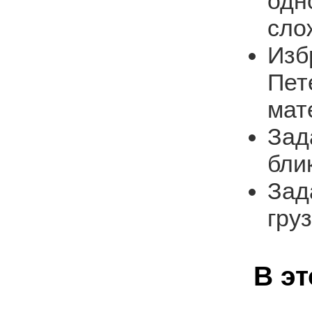
одн
сло
Изб
Пет
мат
Зад
бли
Зад
гру
В э