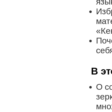
язы
Изб
мат
«Ке
Поч
себ
В э
О с
зер
мно