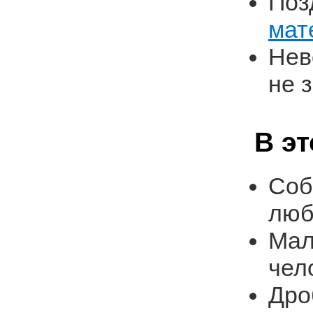
Поз
мат
Нев
не 
В э
Соб
люб
Мал
чел
Дро