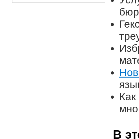
бюр
Гек
тре
Изб
мат
Нов
язы
Как
мно
В э