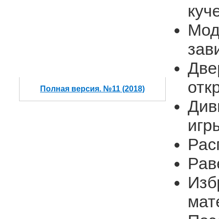
куч
Мод
зав
Две
отк
Полная версия. №11 (2018)
Див
игр
Рас
Рав
Изб
мат