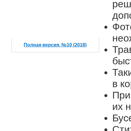
реш
доп
Фот
нео
Полная версия. №10 (2018)
Тра
быс
Так
в к
При
их 
Бус
Сти