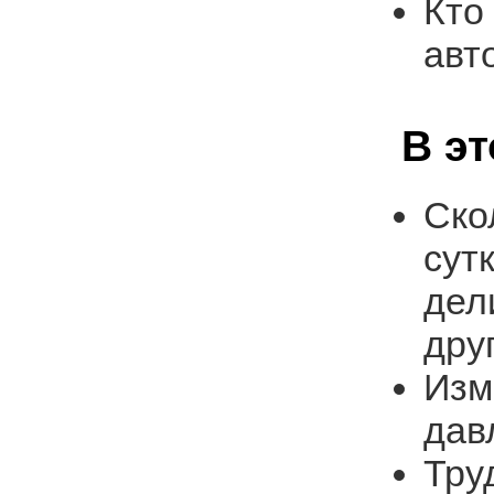
Кто
авт
В э
Ско
сут
дел
дру
Изм
дав
Тру