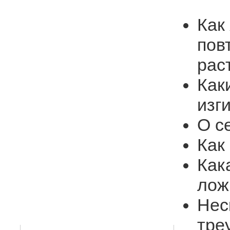
Как
пов
рас
Как
изг
О с
Как
Как
лож
Нес
тре