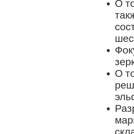
О т
так
сос
шес
Фок
зер
О т
реш
эль
Раз
мар
скл