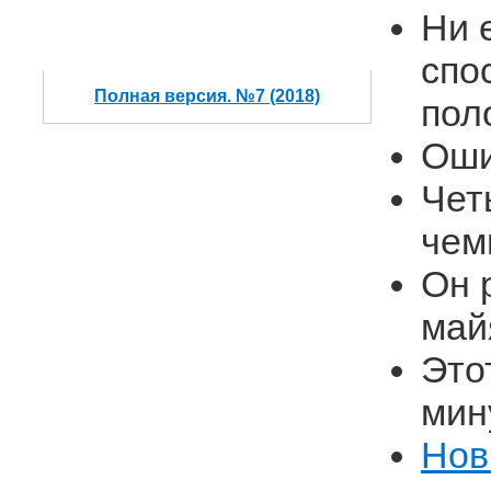
Ни 
спо
Полная версия. №7 (2018)
пол
Оши
Чет
чем
Он 
май
Это
мин
Нов