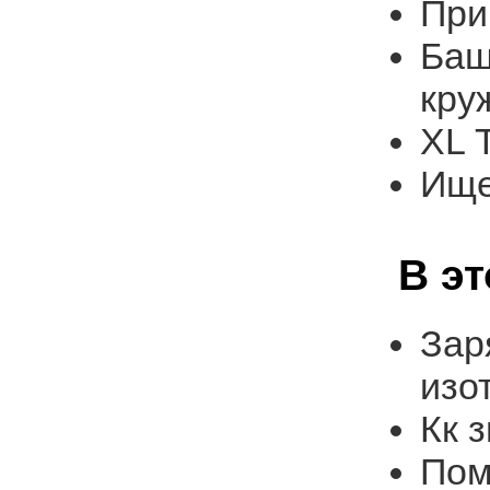
При
Баш
кру
ХL 
Ище
В э
Зар
изо
Кк 
Пом