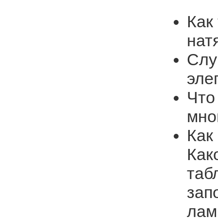
Как
нат
Слу
эле
Что
мно
Как
Как
таб
зап
лам