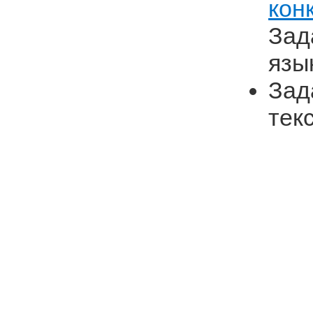
кон
Зад
язы
Зад
текс