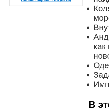
Кол
мор
Вну
Анд
как
нов
Оде
Зад
Имп
В э