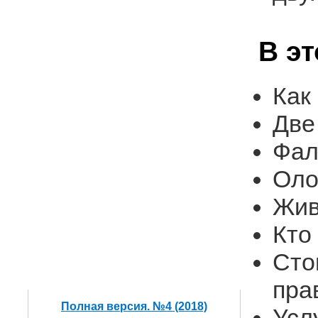
В э
Как
Две
Фал
Оло
Жив
Кто
Сто
пра
Полная версия. №4 (2018)
Усл