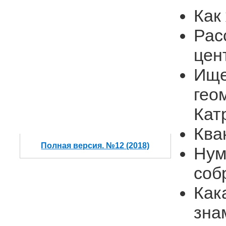
Как
Рас
цен
Ище
гео
Кат
Ква
Полная версия. №12 (2018)
Нум
соб
Как
зна